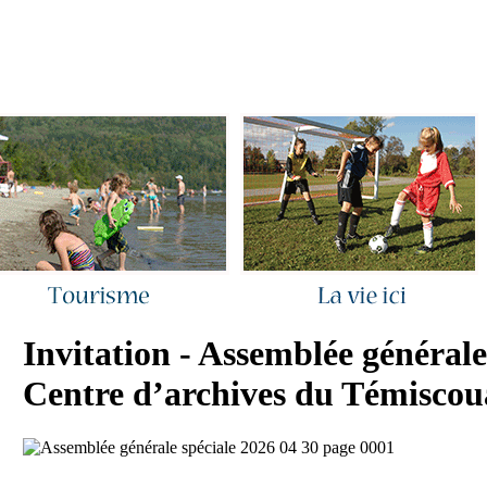
ous joindre
|
Quoi de neuf ?
|
Rechercher
|
Plan du site
Invitation - Assemblée générale
Centre d’archives du Témiscou