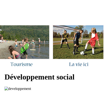
ous joindre
|
Quoi de neuf ?
|
Rechercher
|
Plan du site
Développement social