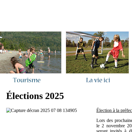
ous joindre
|
Quoi de neuf ?
|
Rechercher
|
Plan du site
Élections 2025
Élection à la préfec
Lors des prochaine
le 2 novembre 202
seront invités à é