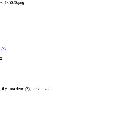
 (e)
re
 il y aura deux (2) jours de vote :