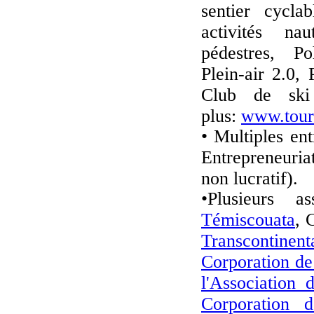
sentier cycla
activités nau
pédestres, P
Plein-air 2.0,
Club de ski
plus:
www.tour
• Multiples en
E
ntrepreneuria
non lucratif).
•Plusieurs a
Témiscouata
, 
Transcontinenta
Corporation de
l'Association
Corporation 