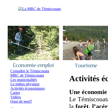
Accueil
|
Nous joindre
|
Quoi de neuf 
Connaître le Témiscouata
MRC de Témiscouata
Activités 
Les municipalités
Le milieu physique
Activités économiques
Une économie
Cartes
Vidéos
Le Témiscouata 
Quoi de neuf?
la
forêt, l’acé