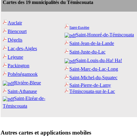
Cartes des 19 municipalités du Témiscouata
Aucl
air
Saint-Eusèbe
Biencourt
Saint-Honoré-de-Témiscouata
Dégelis
Saint-Jean-de-la-Lande
Lac-des-Aigles
Saint-Juste-du-Lac
Lejeune
Saint-Louis-du-Ha! Ha!
Packington
Saint-Marc-du-Lac-Long
Pohénégamook
Saint-Michel-du-Squatec
Rivière-Bleue
Saint-Pierre-de-Lamy
Saint-Athanase
Témiscouata-sur-le-Lac
Saint-Elzéar-de-
Témiscouata
Autres cartes et applications mobiles