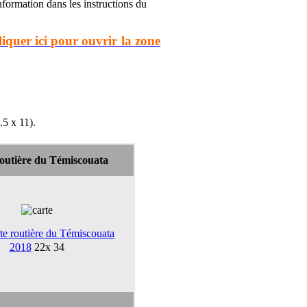
nformation dans les instructions du
liquer ici pour ouvrir la zone
.5 x 11).
outière du Témiscouata
te routière du Témiscouata
2018
22x 34