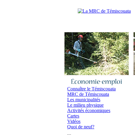
Accueil
|
N
Connaître le Témiscouata
MRC de Témiscouata
Les municipalités
Le milieu physique
Activités économiques
Cartes
Vidéos
Quoi de neuf?