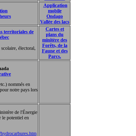
Application
tion
mobile
cheurs
Ondago
Vallée des lacs
Cartes et
s territoriales de
plans du
uébec
minitère des
Forêts, de la
 scolaire, électoral,
Faune et des
Parcs.
nada
ative
, etc.) nommés en
 pour notre pays lors
nistère de l'Énergie
le potentiel en
s/hydrocarbures.htm