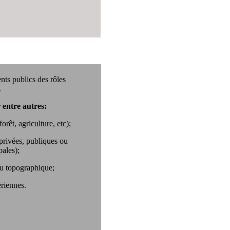
nts publics des rôles
.
r entre autres:
orêt, agriculture, etc);
(privées, publiques ou
pales);
au topographique;
riennes.