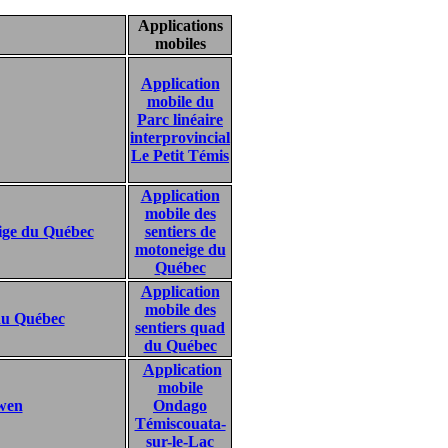
Applications
mobiles
Application
mobile du
Parc linéaire
interprovincial
Le Petit Témis
Application
mobile des
eige du Québec
sentiers de
motoneige du
Québec
Application
mobile des
 du Québec
sentiers quad
du Québec
Application
mobile
Owen
Ondago
Témiscouata-
sur-le-Lac