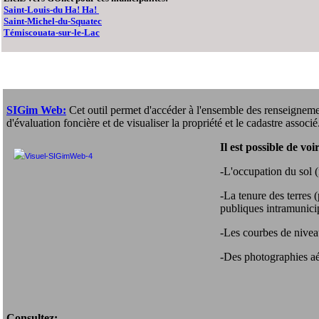
Saint-Louis-du Ha! Ha!
Saint-Michel-du-Squatec
Témiscouata-sur-le-Lac
SIGim Web:
Cet outil permet d'accéder à l'ensemble des renseigneme
d'évaluation foncière et de visualiser la propriété et le cadastre associé
Il est possible de voi
-L'occupation du sol (f
-La tenure des terres 
publiques intramunici
-Les courbes de nive
-Des photographies aé
Consultez: