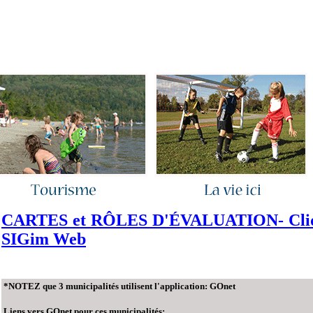
ous joindre
|
Quoi de neuf ?
|
Rechercher
|
Plan du site
CARTES et RÔLES D'ÉVALUATION- Clique
SIGim Web
*NOTEZ que 3 municipalités utilisent l'application:
GOnet
Liens vers GOnet pour ces municipalités: