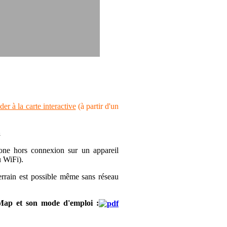
er à la carte interactive
(à partir d'un
a
zone hors connexion sur un appareil
u WiFi).
errain est possible
m
ême sans réseau
 Map et son mode d'emploi :