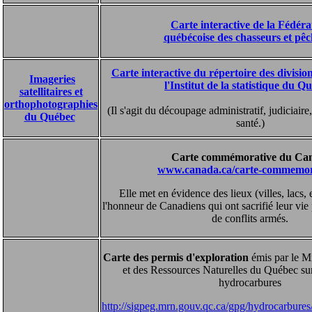
Carte interactive de la Fédéra
québécoise des chasseurs et pê
Carte interactive du répertoire des division
Imageries
l'Institut de la statistique du Q
satellitaires et
orthophotographies
(Il s'agit du découpage administratif, judiciaire,
du Québec
santé.)
Carte commémorative du Ca
www.canada.ca/carte-commemor
Elle met en évidence des lieux (villes, lacs
l'honneur de Canadiens qui ont sacrifié leur vie
de conflits armés.
Carte des permis d'exploration
émis par le Mi
et des Ressources Naturelles du Québec sur 
hydrocarbures
http://sigpeg.mrn.gouv.qc.ca/gpg/hydrocarbure