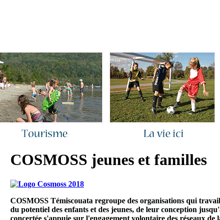
ous joindre
|
Quoi de neuf ?
|
Rechercher
|
Plan du site
COSMOSS jeunes et familles
COSMOSS Témiscouata regroupe des organisations qui travail
du potentiel des enfants et des jeunes, de leur conception jusq
concertée s'appuie sur l'engagement volontaire des réseaux de l