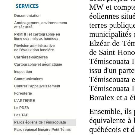
MW et compte
éoliennes situ
Documentation
terres publiqu
Aménagement, environnement
et sécurité
municipalités 
PRMHH et cartographie en
ligne des milieux humides
Elzéar-de-Tém
Révision administrative
de Saint-Hono
de l'évaluation foncière
Carrières-sablières
Témiscouata I
Cartographie et géomatique
issu d'un part
Inspection
Témiscouata e
Communications
Témiscouata II
Contrer l’appauvrissement
Foresterie
Boralex et a é
L'ARTERRE
Le PDZA
Ensemble, ils 
Les TAD
équivalente à 
Parcs éoliens de Témiscouata
québécois et d
Parc régional linéaire Petit Témis