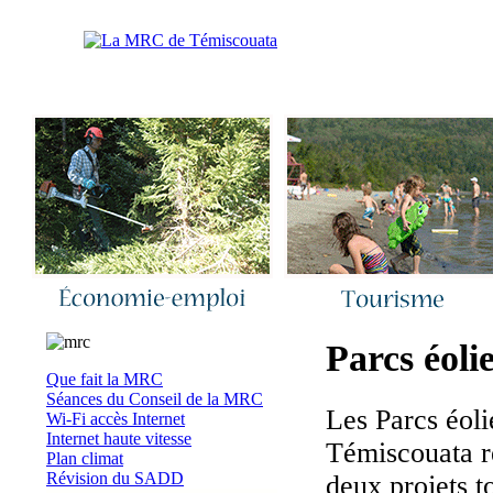
Accueil
|
Nous joindre
|
Quoi de neuf 
Parcs éoli
Que fait la MRC
Séances du Conseil de la MRC
Les Par
cs éol
Wi-Fi accès Internet
Internet haute vitesse
Témiscouata r
Plan climat
Révision du SADD
deux projets t