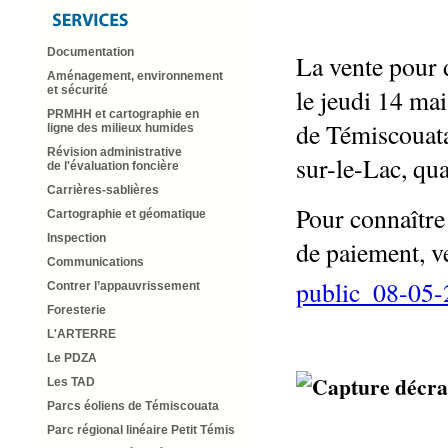
Documentation
La vente pour 
Aménagement, environnement
le jeudi 14 ma
et sécurité
PRMHH et cartographie en
de Témiscouata
ligne des milieux humides
Révision administrative
sur-le-Lac, qu
de l'évaluation foncière
Carrières-sablières
Pour connaître
Cartographie et géomatique
Inspection
de paiement, ve
Communications
public_08-05
Contrer l’appauvrissement
Foresterie
L'ARTERRE
Le PDZA
Les TAD
Parcs éoliens de Témiscouata
Parc régional linéaire Petit Témis