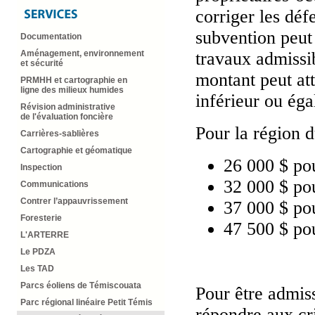
corriger les déf
subvention peut 
Documentation
travaux admissi
Aménagement, environnement
et sécurité
montant peut at
PRMHH et cartographie en
ligne des milieux humides
inférieur ou ég
Révision administrative
de l'évaluation foncière
Pour la région d
Carrières-sablières
Cartographie et géomatique
26 000 $ po
Inspection
32 000 $ po
Communications
Contrer l’appauvrissement
37 000 $ po
Foresterie
47 500 $ po
L'ARTERRE
Le PDZA
Les TAD
Parcs éoliens de Témiscouata
Pour être admis
Parc régional linéaire Petit Témis
répondre aux cri