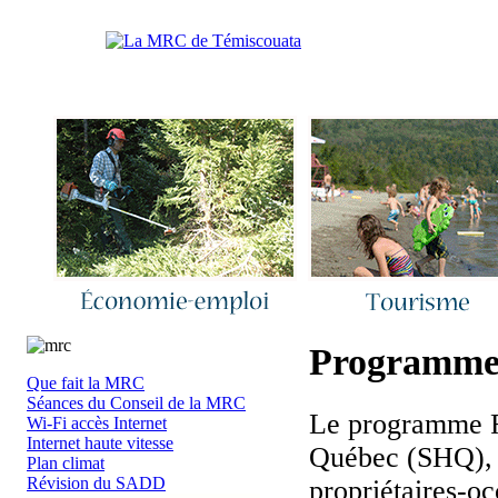
Accueil
|
Nous joindre
|
Quoi de neuf 
Programme
Que fait la MRC
Séances du Conseil de la MRC
Le programme Ré
Wi-Fi accès Internet
Internet haute vitesse
Québec (SHQ), a
Plan climat
Révision du SADD
propriétaires-oc