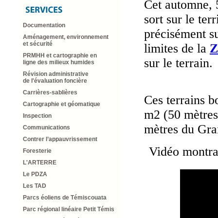
Cet automne, 5
sort sur le ter
Documentation
précisément s
Aménagement, environnement
et sécurité
limites de la
Z
PRMHH et cartographie en
sur le terrain.
ligne des milieux humides
Révision administrative
de l'évaluation foncière
Carrières-sablières
Ces terrains 
Cartographie et géomatique
m2 (50 mètres 
Inspection
mètres du Gra
Communications
Contrer l’appauvrissement
Vidéo montran
Foresterie
L'ARTERRE
Le PDZA
Les TAD
Parcs éoliens de Témiscouata
Parc régional linéaire Petit Témis