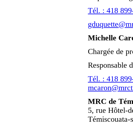
Tél. : 418 89
gduquette@mr
Michelle Car
Chargée de pr
Responsable d
Tél. : 418 89
mcaron@mrct
MRC de Témi
5, rue Hôtel-d
Témiscouata-