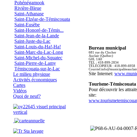
Pohénégamook
Rivière-Bleue
Saint-Athanase
Saint-Elzéar-de-Témiscouata
Saint-Eusèbe
Saint-Honoré-de-Témis...
Saint-Jean-de-la-Lande
Saint-Juste-du-Lac
Saint-Louis-du-Ha!-Ha!
Bureau municipal
Saint-Marc-du-Lac-Long
681 rue du Clocher
Auclair (Québec)
Saint-Michel-du-Squatec
G0L 1A0
Saint-Pierre-de-Lamy
TEL : 418-899-2834
TÉLÉCOPIEUR : 418-899-6958
Témiscouata-sur-le-Lac
Courriel:info@municipaliteauclair
Site Internet:
www.munici
Le milieu physique
Activités économiques
Tourisme-Témiscouata
Cartes
Pour découvrir les attraits
Vidéos
site:
Quoi de neuf?
www.tourismetemiscouat