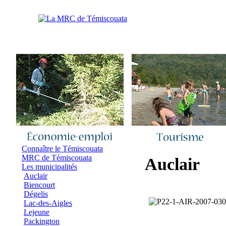
Accueil
|
Nous joindre
|
Quoi de neuf 
Connaître le Témiscouata
MRC de Témiscouata
Auclair
Les municipalités
Auclair
Biencourt
Dégelis
Lac-des-Aigles
Lejeune
Packington