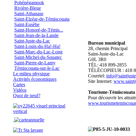
Pohénégamook
Rivière-Bleue
Saint-Athanase
Saint-Elzéar-de-Témiscouata
Saint-Eusèbe
Saint-Honoré-de-Témis...
Saint-Jean-de-la-Lande
Saint-Juste-du-Lac
Bureau municipal
Saint-Louis-du-Ha!-Ha!
28, chemin Principal
Saint-Marc-du-Lac-Long
Saint-Juste-du-Lac
Saint-Michel-du-Squatec
G0L 3R0
Saint-Pierre-de-Lamy
TÉL: 418 899-2855
Témiscouata-sur-le-Lac
TÉLÉCOPIEUR : 418 8
Le milieu physique
Courriel:
info@saintjust
Activités économiques
Site Internet:
www.saintj
Cartes
Vidéos
Tourisme-Témiscouata
Quoi de neuf?
Pour découvrir les attraits
www.tourismetemiscouat