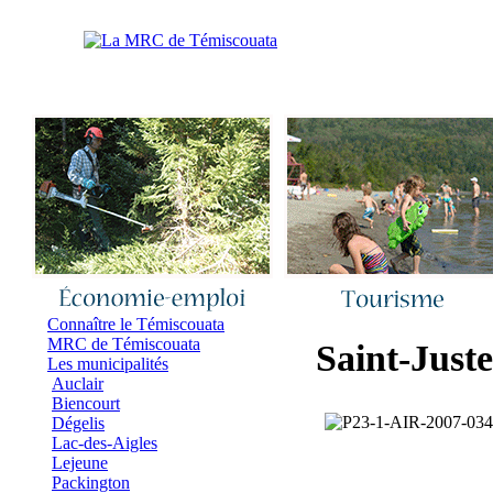
Accueil
|
Nous joindre
|
Quoi de neuf 
Connaître le Témiscouata
MRC de Témiscouata
Saint-Just
Les municipalités
Auclair
Biencourt
Dégelis
Lac-des-Aigles
Lejeune
Packington