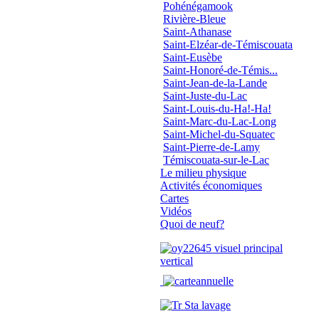
Pohénégamook
Rivière-Bleue
Saint-Athanase
Saint-Elzéar-de-Témiscouata
Saint-Eusèbe
Saint-Honoré-de-Témis...
Saint-Jean-de-la-Lande
Saint-Juste-du-Lac
Saint-Louis-du-Ha!-Ha!
Saint-Marc-du-Lac-Long
Saint-Michel-du-Squatec
Saint-Pierre-de-Lamy
Témiscouata-sur-le-Lac
Le milieu physique
Activités économiques
Cartes
Vidéos
Quoi de neuf?