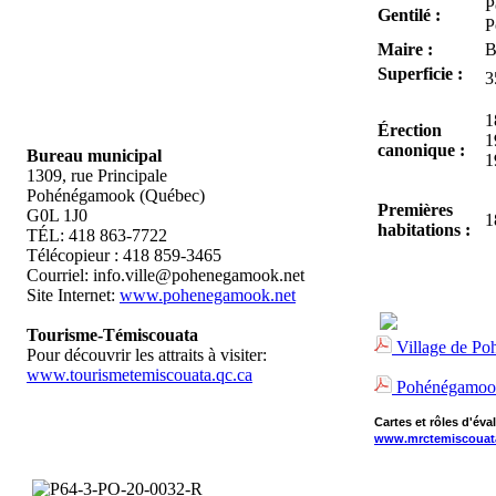
P
Gentilé :
P
Maire :
B
Superficie :
3
1
Érection
1
canonique :
Bureau municipal
1
1309, rue Principale
Pohénégamook (Québec)
Premières
G0L 1J0
1
habitations :
TÉL: 418 863-7722
Télécopieur : 418 859-3465
Courriel: info.ville@pohenegamook.net
Site Internet:
www.pohenegamook.net
Tourisme-Témiscouata
Village de P
Pour découvrir les attraits à visiter:
www.tourismetemiscouata.qc.ca
Pohénégamoo
Cartes et rôles d'év
www.mrctemiscouat