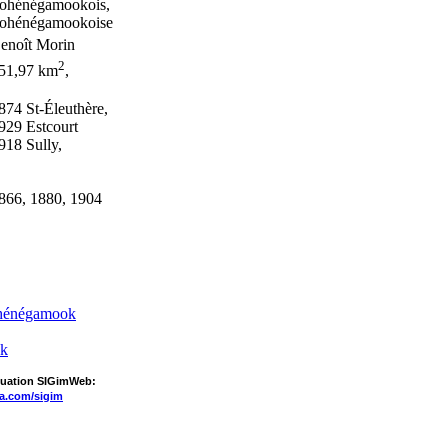
ohénégamookois,
ohénégamookoise
enoît Morin
2
51,97 km
,
874 St-Éleuthère,
929 Estcourt
918 Sully,
866, 1880, 1904
ohénégamook
k
aluation SIGimWeb:
a.com/sigim