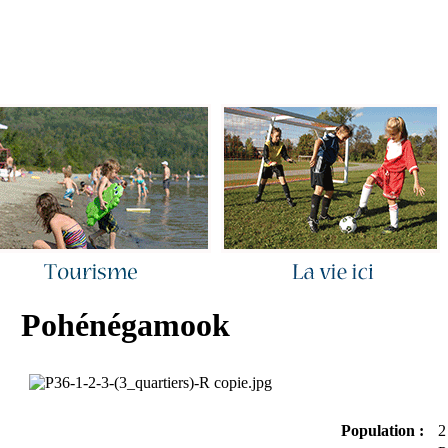
ous joindre
|
Quoi de neuf ?
|
Rechercher
|
Plan du site
Pohénégamook
Population :
2