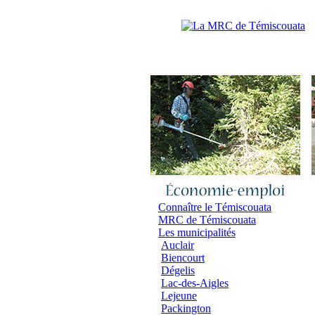
Accueil
|
N
Connaître le Témiscouata
MRC de Témiscouata
Les municipalités
Auclair
Biencourt
Dégelis
Lac-des-Aigles
Lejeune
Packington