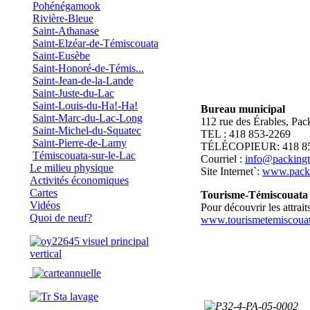
Pohénégamook
Rivière-Bleue
Saint-Athanase
Saint-Elzéar-de-Témiscouata
Saint-Eusèbe
Saint-Honoré-de-Témis...
Saint-Jean-de-la-Lande
Saint-Juste-du-Lac
Saint-Louis-du-Ha!-Ha!
Bureau municipal
Saint-Marc-du-Lac-Long
112 rue des Érables, Pac
Saint-Michel-du-Squatec
TEL : 418 853-2269
Saint-Pierre-de-Lamy
TÉLÉCOPIEUR: 418 85
Témiscouata-sur-le-Lac
Courriel :
info@packingt
Le milieu physique
Site Internet`:
www.packi
Activités économiques
Cartes
Tourisme-Témiscouata
Vidéos
Pour découvrir les attraits
Quoi de neuf?
www.tourismetemiscouat