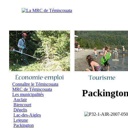
Accueil
|
Nous joindre
|
Quoi de neuf 
Connaître le Témiscouata
MRC de Témiscouata
Packingto
Les municipalités
Auclair
Biencourt
Dégelis
Lac-des-Aigles
Lejeune
Packington